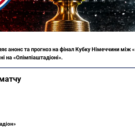
є анонс та прогноз на фінал Кубку Німеччини між 
ні на «Олімпіаштадіоні».
 матчу
тадіон»