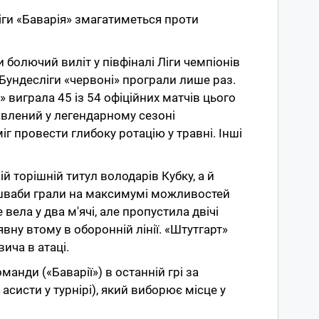
іги «Баварія» змагатиметься проти
олючий виліт у півфіналі Ліги чемпіонів
 Бундесліги «червоні» програли лише раз.
 виграла 45 із 54 офіційних матчів цього
овлений у легендарному сезоні
г провести глибоку ротацію у травні. Інші
 торішній титул володарів Кубку, а й
», шваби грали на максимумі можливостей
 вела у два м'ячі, але пропустила двічі
вну втому в оборонній лінії. «Штутгарт»
ича в атаці.
анди («Баварії») в останній грі за
систи у турнірі), який виборює місце у