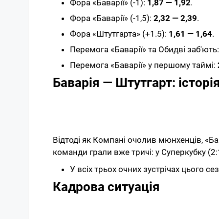
Фора «Баварії» (-1):
1,87 — 1,92
.
Фора «Баварії» (-1,5):
2,32 — 2,39
.
Фора «Штутгарта» (+1.5):
1,61 — 1,64
.
Перемога «Баварії» та Обидві заб'ють
Перемога «Баварії» у першому таймі:
Баварія — Штутгарт: історі
Відтоді як Компані очолив мюнхенців, «Ба
команди грали вже тричі: у Суперкубку (2:1)
У всіх трьох очних зустрічах цього се
Кадрова ситуація