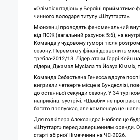
«Олімпіаштадіон» у Берліні прийматиме ф
чинного володаря титулу «Штутгарта».
Мюнхенці проводять феноменальний внутрі
від ПСЖ (загальний рахунок 5:6), на внут
Команда у чудовому гуморі після розгрому 
сезону. Перемога у фіналі дозволить мюн
требла-2012/13. Лідер атаки Гаррі Кейн н
лідери, Джамал Мусіала та Йозуа Кімміх, 
Команда Себастьяна Генесса вдруге поспі
вигризли четверте місце в Бундеслізі, по
до останньої секунди сезону. У 34 турі ком
наприкінці зустрічі. «Шваби» не програют
багато пропускає, але компенсує це шале
Для голкіпера Александра Нюбеля це буде 
«Штутгарт» перед завершенням оренди. Осо
старті збірної Німеччини на ЧС-2026.