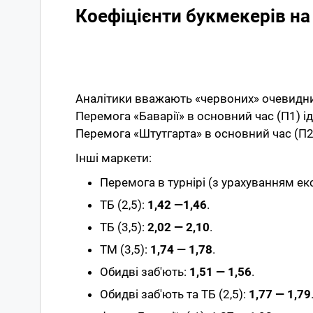
Коефіцієнти букмекерів на
Аналітики вважають «червоних» очевидним
Перемога «Баварії» в основний час (П1) ід
Перемога «Штутгарта» в основний час (П2
Інші маркети:
Перемога в турнірі (з урахуванням екс
ТБ (2,5):
1,42 —1,46
.
ТБ (3,5):
2,02 — 2,10
.
ТМ (3,5):
1,74 — 1,78
.
Обидві заб'ють:
1,51 — 1,56
.
Обидві заб'ють та ТБ (2,5):
1,77 — 1,79