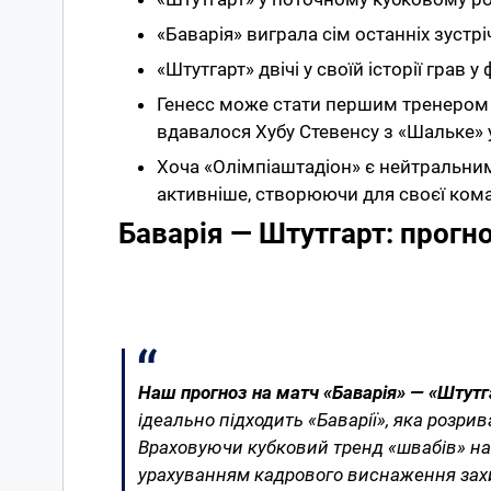
«Баварія» виграла сім останніх зустріч
«Штутгарт» двічі у своїй історії грав 
Генесс може стати першим тренером у 
вдавалося Хубу Стевенсу з «Шальке» у
Хоча «Олімпіаштадіон» є нейтральним
активніше, створюючи для своєї ко
Баварія — Штутгарт: прогн
Наш прогноз на матч «Баварія» — «Штутг
ідеально підходить «Баварії», яка розри
Враховуючи кубковий тренд «швабів» на
урахуванням кадрового виснаження захи