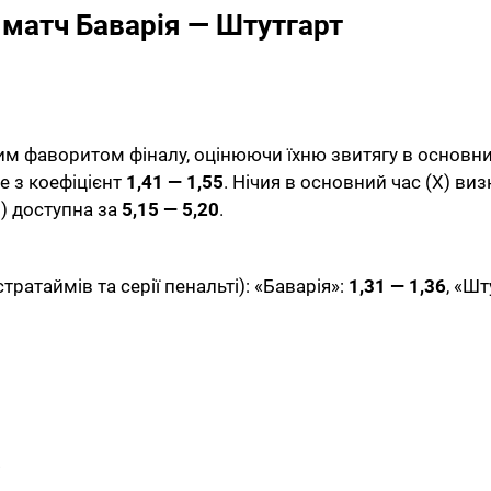
 матч Баварія — Штутгарт
 фаворитом фіналу, оцінюючи їхню звитягу в основний
е з коефіцієнт
1,41 — 1,55
. Нічия в основний час (Х) ви
) доступна за
5,15 — 5,20
.
тратаймів та серії пенальті): «Баварія»:
1,31 — 1,36
, «Шт
.