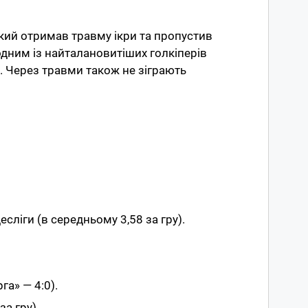
який отримав травму ікри та пропустив
 одним із найталановитіших голкіперів
. Через травми також не зіграють
сліги (в середньому 3,58 за гру).
га» — 4:0).
за гру).