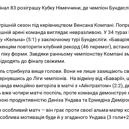
інал 83 розіграшу Кубку Німеччини, де чемпіон Бундесл
шній сезон під керівництвом Венсана Компані. Попри б
рішній арені команда виглядає невразливою. У 34 турах
«Кельна» (5:1) у заключному турі Бундесліги. «Баварія»
хенцям повторити клубний рекорд (46 перемог), встан
а піку форми. Завдяки ранньому чемпіонству Компані змі
підходять до фіналу свіжими.
ль стрибнула вище голови. Вони не лише захищають свій
вернувшись до Ліги чемпіонів. На відміну від «Баварії
анда емоційно вигоріла в матчі з «Айнтрахтом» (2:2), де
ь вже чотири матчі поспіль, проте команда демонструє я
ною продуктивністю Деніза Ундава та Ермедіна Деміров
особливий матч — він грає проти своєї альма-матер ком
блива мотивація буде й у згаданого Ундава (3 голи+2 а