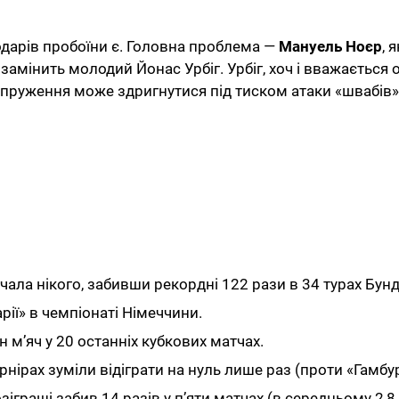
подарів пробоїни є. Головна проблема —
Мануель Ноєр
, 
 замінить молодий Йонас Урбіг. Урбіг, хоч і вважається
напруження може здригнутися під тиском атаки «швабів»
ала нікого, забивши рекордні 122 рази в 34 турах Бунде
арії» в чемпіонаті Німеччини.
м’яч у 20 останніх кубкових матчах.
урнірах зуміли відіграти на нуль лише раз (проти «Гамбур
граші забив 14 разів у п’яти матчах (в середньому 2,8 