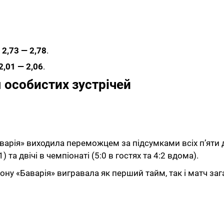
:
2,73 — 2,78
.
2,01 — 2,06
.
я особистих зустрічей
варія» виходила переможцем за підсумками всіх п’яти д
 та двічі в чемпіонаті (5:0 в гостях та 4:2 вдома).
зону «Баварія» вигравала як перший тайм, так і матч за