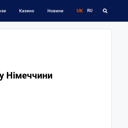
UK
RU
ози
Казино
Новини
ку Німеччини