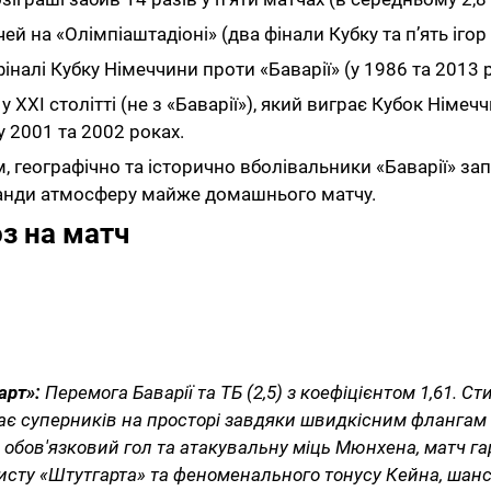
ей на «Олімпіаштадіоні» (два фінали Кубку та п’ять ігор
у фіналі Кубку Німеччини проти «Баварії» (у 1986 та 2013 
XXI столітті (не з «Баварії»), який виграє Кубок Німеч
 2001 та 2002 роках.
, географічно та історично вболівальники «Баварії» з
манди атмосферу майже домашнього матчу.
оз на матч
арт»:
Перемога Баварії та ТБ (2,5) з коефіцієнтом 1,61. 
ває суперників на просторі завдяки швидкісним флангам 
 обов'язковий гол та атакувальну міць Мюнхена, матч г
сту «Штутгарта» та феноменального тонусу Кейна, шансі