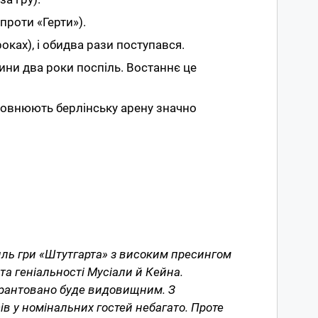
 проти «Герти»).
роках), і обидва рази поступався.
чини два роки поспіль. Востаннє це
аповнюють берлінську арену значно
Стиль гри «Штутгарта» з високим пресингом
та геніальності Мусіали й Кейна.
арантовано буде видовищним. З
в у номінальних гостей небагато. Проте