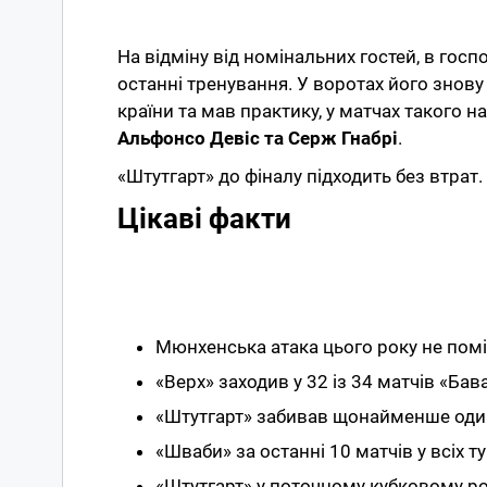
На відміну від номінальних гостей, в гос
останні тренування. У воротах його знову
країни та мав практику, у матчах такого 
Альфонсо Девіс та Серж Гнабрі
.
«Штутгарт» до фіналу підходить без втрат.
Цікаві факти
Мюнхенська атака цього року не поміч
«Верх» заходив у 32 із 34 матчів «Бав
«Штутгарт» забивав щонайменше один 
«Шваби» за останні 10 матчів у всіх т
«Штутгарт» у поточному кубковому розі