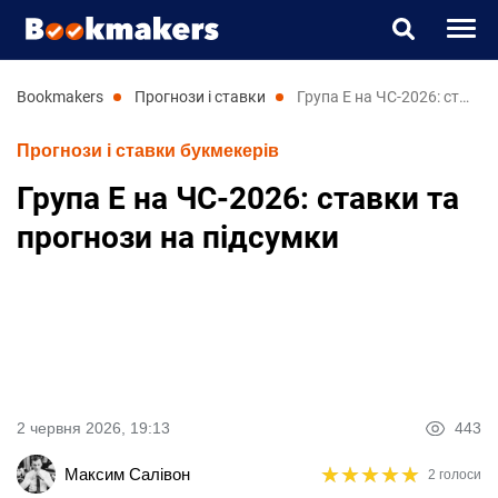
Букмекери
bookmakers
прогнози і ставки
Група E на ЧС-2026: ставки та прогнози на підсумки
Прогнози і ставки букмекерів
Прогнози
Група E на ЧС-2026: ставки та
Казино
прогнози на підсумки
Новини
RU
UK
2 червня 2026, 19:13
443
★
★
★
★
★
★
★
★
★
★
Максим Салівон
2 голоси