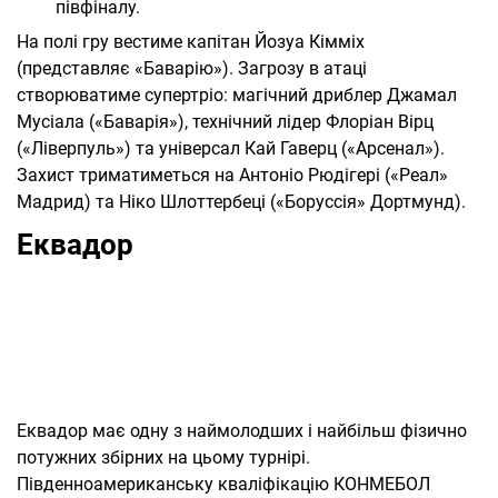
півфіналу.
На полі гру вестиме капітан Йозуа Кімміх
(представляє «Баварію»). Загрозу в атаці
створюватиме супертріо: магічний дриблер Джамал
Мусіала («Баварія»), технічний лідер Флоріан Вірц
(«Ліверпуль») та універсал Кай Гаверц («Арсенал»).
Захист триматиметься на Антоніо Рюдігері («Реал»
Мадрид) та Ніко Шлоттербеці («Боруссія» Дортмунд).
Еквадор
Еквадор має одну з наймолодших і найбільш фізично
потужних збірних на цьому турнірі.
Південноамериканську кваліфікацію КОНМЕБОЛ