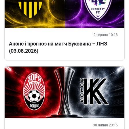
2 серпня 10:18
Анонс і прогноз на матч Буковина – ЛНЗ
(03.08.2026)
30 липня 23:16