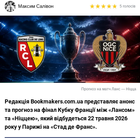
★
★
★
★
★
★
★
★
★
★
Максим Салівон
5 голосів
Прогноз на матч Ланс — Ніцца
Редакція Bookmakers.com.ua представляє анонс
та прогноз на фінал Кубку Франції між «Лансом»
та «Ніццею», який відбудеться 22 травня 2026
року у Парижі на «Стад де Франс».