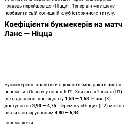
гравець перейшов до «Ніцци». Тепер він має шанс
позбавити свій колишній клуб історичного титулу.
Коефіцієнти букмекерів на матч
Ланс — Ніцца
Букмекерські аналітики оцінюють імовірність чистої
перемоги «Ланса» у понад 60%. Звитяга «Ланса» (П1)
іде в діапазоні коефіцієнту
1,53 — 1,68
. Нічия (Х)
доступна за
3,90 — 4,75
. Перемогу «Ніцци» (П2) можна
взяти з котируванням
4,80 — 6,34
.
Інші маркети: