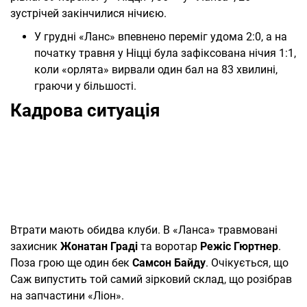
зустрічей закінчилися нічиєю.
У грудні «Ланс» впевнено переміг удома 2:0, а на
початку травня у Ніцці була зафіксована нічия 1:1,
коли «орлята» вирвали один бал на 83 хвилині,
граючи у більшості.
Кадрова ситуація
Втрати мають обидва клуби. В «Ланса» травмовані
захисник
Жонатан Граді
та воротар
Режіс Гюртнер
.
Поза грою ще один бек
Самсон Байду
. Очікується, що
Саж випустить той самий зірковий склад, що розібрав
на запчастини «Ліон».