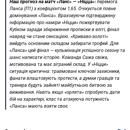
Наш прогноз на матч «Ланс» — «Ніцца»:
перемога
Ланса (П1) з коефіцієнтом 1,65. Очікується повне
домінування «Ланса». Враховуючи підтверджену
інформацію про наміри «Ніцци» пожертвувати
Кубком заради збереження прописки в еліті, фінал
навряд чи стане сенсацією. «Криваво-золоті»
вийдуть основним складом забирати трофей. Для
«Ланса» цей фінал — кульмінація успішного сезону та
шанс написати історію. Команда Сажа свіжа,
мотивована та має зіграний склад. У «Ніцци»
ситуація критична: травмовані ключові захисники,
фанати влаштовують протести, а думки гравців та
тренера будуть зайняті майбутньою битвою за
виживання. Навіть якщо «орлята» спробують дати
бій на характері, клас та атакуюча потужність
«Ланса» мають взяти своє.