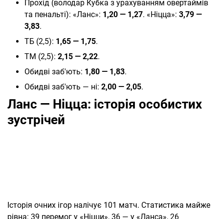
Прохід (володар Кубка з урахуванням овертаймів
та пенальті): «Ланс»:
1,20 — 1,27
. «Ніцца»:
3,79 —
3,83
.
ТБ (2,5):
1,65 — 1,75
.
ТМ (2,5):
2,15 — 2,22
.
Обидві заб'ють:
1,80 — 1,83
.
Обидві заб'ють — ні:
2,00 — 2,05
.
Ланс — Ніцца: історія особистих
зустрічей
Історія очних ігор налічує 101 матч. Статистика майже
рівна: 39 перемог у «Ніцци», 36 — у «Ланса», 26