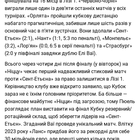
фінішувала на 16 місці в Лізі 1. «Червоно-чорні»
виграли лише один із дев’яти останніх матчів у всіх
турнірах. «Орлята» пройшли кубкову дистанцію
набагато прагматичніше, забивши лише шість разів у
основний час в п’яти зустрічах. Вони здолали «Сент-
Етьєн» (2:1), «Нант» (1:1, 5:3 по пенальті), «Монпельє»
(3:2), «Лор'ян» (0:0, 6:5 в серії пенальті) та «Страсбург»
(2:0 у півфіналі завдяки дублю Елі Ваї).
Всього через чотири дні після фіналу (у вівторок) на
«Ніццу» чекає перший надважливий стиковий матч
проти «Сент-Етьєна» за право залишитися в Лізі 1.
Керівництво клубу вже відкрито заявило, що Кубок
зараз не є їхнім головним пріоритетом. Ба більше —
фінансове майбутнє «Ніцци» під загрозою, тому Пюель
розглядає план виставити на фінал Кубку резервний/
ротаційний склад, щоб зберегти лідерів на «Сент-
Етьєн». Згаданий Ваї проведе унікальний матч. Влітку
2023 року «Ланс» придбав його за рекордні для себе
30 мільйонів євро, але врешті через кілька років