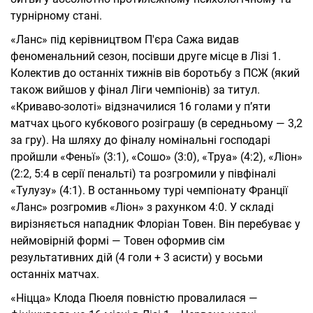
турнірному стані.
«Ланс» під керівництвом П'єра Сажа видав
феноменальний сезон, посівши друге місце в Лізі 1.
Колектив до останніх тижнів вів боротьбу з ПСЖ (який
також вийшов у фінал Ліги чемпіонів) за титул.
«Криваво-золоті» відзначилися 16 голами у п’яти
матчах цього кубкового розіграшу (в середньому — 3,2
за гру). На шляху до фіналу номінальні господарі
пройшли «Феньї» (3:1), «Сошо» (3:0), «Труа» (4:2), «Ліон»
(2:2, 5:4 в серії пенальті) та розгромили у півфіналі
«Тулузу» (4:1). В останньому турі чемпіонату Франції
«Ланс» розгромив «Ліон» з рахунком 4:0. У складі
вирізняється нападник Флоріан Товен. Він перебуває у
неймовірній формі — Товен оформив сім
результативних дій (4 голи + 3 асисти) у восьми
останніх матчах.
«Ніцца» Клода Пюеля повністю провалилася —