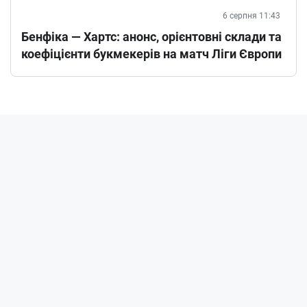
6 серпня 11:43
Бенфіка — Хартс: анонс, орієнтовні склади та
коефіцієнти букмекерів на матч Ліги Європи
При цитуванні та використанні будь-яких матеріалів
посилання на "Bookmakers" обов'язкове
Всі права захищені © 2023 - 2026 Bookmakers
Букмекери
Казино
Новини