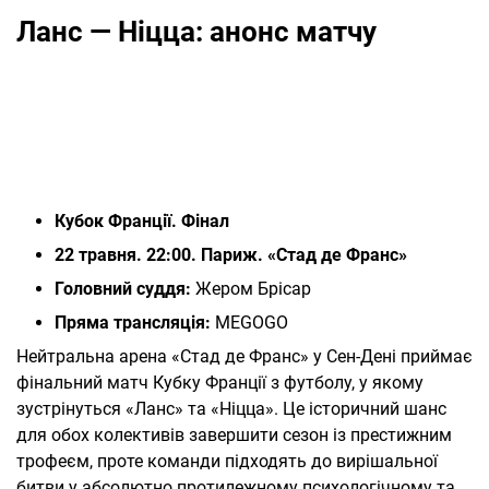
Ланс — Ніцца: анонс матчу
Кубок Франції. Фінал
22 травня. 22:00. Париж. «Стад де Франс»
Головний суддя:
Жером Брісар
Пряма трансляція:
MEGOGO
Нейтральна арена «Стад де Франс» у Сен-Дені приймає
фінальний матч Кубку Франції з футболу, у якому
зустрінуться «Ланс» та «Ніцца». Це історичний шанс
для обох колективів завершити сезон із престижним
трофеєм, проте команди підходять до вирішальної
битви у абсолютно протилежному психологічному та