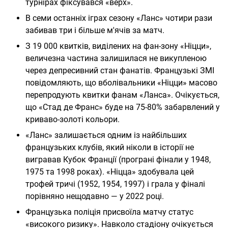
турнірах фіксувався «верх».
В семи останніх іграх сезону «Ланс» чотири рази
забивав три і більше м'ячів за матч.
З 19 000 квитків, виділених на фан-зону «Ніцци»,
величезна частина залишилася не викупленою
через депресивний стан фанатів. Французькі ЗМІ
повідомляють, що вболівальники «Ніцци» масово
перепродують квитки фанам «Ланса». Очікується,
що «Стад де Франс» буде на 75-80% забарвлений у
криваво-золоті кольори.
«Ланс» залишається одним із найбільших
французьких клубів, який ніколи в історії не
вигравав Кубок Франції (програні фінали у 1948,
1975 та 1998 роках). «Ніцца» здобувала цей
трофей тричі (1952, 1954, 1997) і грала у фіналі
порівняно нещодавно — у 2022 році.
Французька поліція присвоїла матчу статус
«високого ризику». Навколо стадіону очікується