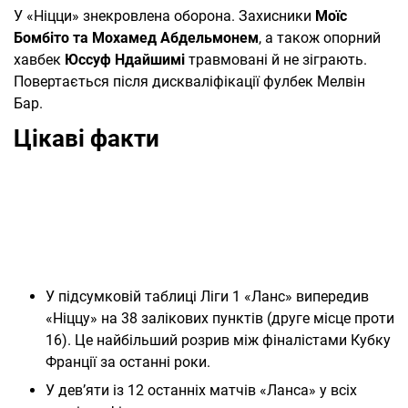
У «Ніцци» знекровлена оборона. Захисники
Моїс
Бомбіто та Мохамед Абдельмонем
, а також опорний
хавбек
Юссуф Ндайшимі
травмовані й не зіграють.
Повертається після дискваліфікації фулбек Мелвін
Бар.
Цікаві факти
У підсумковій таблиці Ліги 1 «Ланс» випередив
«Ніццу» на 38 залікових пунктів (друге місце проти
16). Це найбільший розрив між фіналістами Кубку
Франції за останні роки.
У дев’яти із 12 останніх матчів «Ланса» у всіх