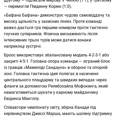
другому — підписали мирову з Чехією (1:1), у третьому
— перемогли Південну Корею (1:0).
«Бафана Бафана» демонструє чудову самовіддачу та
високу щільність у захисних лініях. Проте команді
важко дається гра першим номером проти тактично
гнучких суперників. Фізична виснаженість після
інтенсивних трьох турів може датися взнаки
наприкінці зустрічі.
Броос використовує збалансовану модель 4-2-3-1 або
закриті 4-5-1. Головна опора команди — зіграний блок
із гравців «Мамелоді Сандаунз» в обороні та опорній
зоні. Головна тактична ідея полягає в насиченні
центрального плацдарму та швидких випадах через
фланги за допомогою Релебохайла Мофокенга, який
намагатиметься шукати у карному майданчику
Евіденса Макгопу.
Співавтори чемпіонату світу, збірна Канади під
керівництвом Джессі Марша, мають шалену підтримку