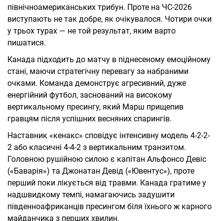
північноамериканських трибун. Проте на ЧС-2026
виступають не так добре, як очікувалося. Чотири очки
у трьох турах — не той результат, яким варто
пишатися.
Канада підходить до матчу в піднесеному емоційному
стані, маючи стратегічну перевагу за набраними
очками. Команда демонструє агресивний, дуже
енергійний футбол, заснований на високому
вертикальному пресингу, який Марш прищепив
гравцям після успішних весняних спарингів.
Наставник «кенакс» сповідує інтенсивну модель 4-2-2-
2 або класичні 4-4-2 з вертикальним транзитом.
Головною рушійною силою є капітан Альфонсо Девіс
(«Баварія») та Джонатан Девід («Ювентус»), проте
перший поки лікується від травми. Канада гратиме у
надшвидкому темпі, намагаючись задушити
південноафриканців пресингом біля їхнього ж карного
майданчика з перших хвилин.