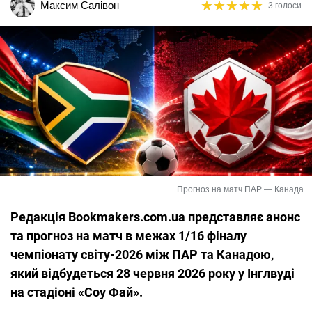
★
★
★
★
★
★
★
★
★
★
Максим Салівон
3 голоси
Прогноз на матч ПАР — Канада
Редакція Bookmakers.com.ua представляє анонс
та прогноз на матч в межах 1/16 фіналу
чемпіонату світу-2026 між ПАР та Канадою,
який відбудеться 28 червня 2026 року у Інглвуді
на стадіоні «Соу Фай».