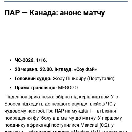
ПАР — Канада: анонс матчу
ЧС-2026. 1/16.
28 червня. 22:00. Інглвуд. «Соу Фай»
Головний суддя:
Жоау Піньєйру (Португалія)
Пряма трансляція:
MEGOGO
Південноафриканська збірна під керівництвом Уго
Брооса підходить до першого раунду плейоф ЧС у
чудовому настрої. Гра ПАР на мундіалі — втілення
покращення футболу від матчу до матчу. У першому
поєдинку африканці поступилися Мексиці (0:2), у