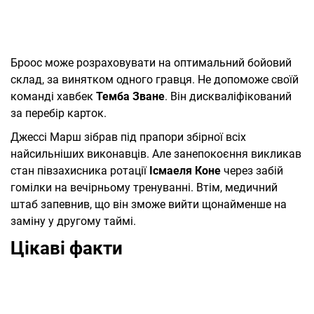
Броос може розраховувати на оптимальний бойовий
склад, за винятком одного гравця. Не допоможе своїй
команді хавбек
Темба Зване
. Він дискваліфікований
за перебір карток.
Джессі Марш зібрав під прапори збірної всіх
найсильніших виконавців. Але занепокоєння викликав
стан півзахисника ротації
Ісмаеля Коне
через забій
гомілки на вечірньому тренуванні. Втім, медичний
штаб запевнив, що він зможе вийти щонайменше на
заміну у другому таймі.
Цікаві факти