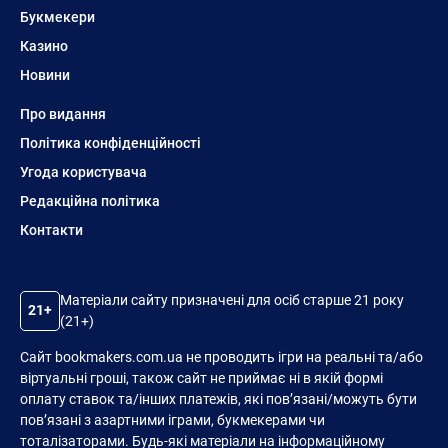
Букмекери
Казино
Новини
Про видання
Політика конфіденційності
Угода користувача
Редакційна політика
Контакти
Матеріали сайту призначені для осіб старше 21 року
21+
(21+)
Сайт bookmakers.com.ua не проводить ігри на реальні та/або
віртуальні гроші, також сайт не приймає ні в якій формі
оплату ставок та/інших платежів, які пов’язані/можуть бути
пов’язані з азартними іграми, букмекерами чи
тоталізаторами. Будь-які матеріали на інформаційному