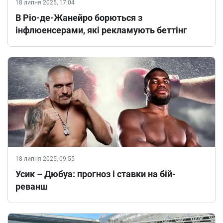
18 липня 2025, 17:04
В Ріо-де-Жанейро борються з
інфлюенсерами, які рекламують беттінг
18 липня 2025, 09:55
Усик – Дюбуа: прогноз і ставки на бій-
реванш