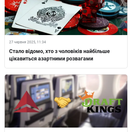
27 червня 2025, 11:34
Стало відомо, хто з чоловіків найбільше
цікавиться азартними розвагами