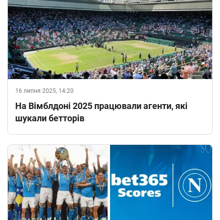
16 липня 2025, 14:20
На Вімблдоні 2025 працювали агенти, які
шукали бетторів