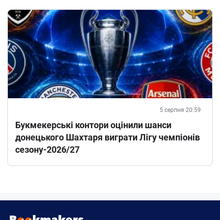
5 серпня 20:59
Букмекерські контори оцінили шанси
донецького Шахтаря виграти Лігу чемпіонів
сезону-2026/27