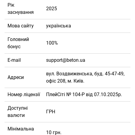
Рік
2025
заснування
Мова сайту
українська
Головний
100%
бонус
E-mail
support@beton.ua
вул. Воздвиженська, буд. 45-47-49,
Адреси
офіс 208, м. Київ.
Номер ліцензії
ПлейСіті № 104-Р від 07.10.2025р.
Доступні
ГРН
валюти
Мінімальна
10 грн.