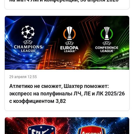
29 апреля 12:55
Атлетико не сможет, Шахтер поможет:
экспресс на полуфиналы ЛЧ, ЛЕ и ЛК 2025/26
с коэффициентом 3,82