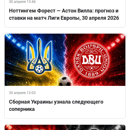
30 апреля 13:46
Ноттингем Форест — Астон Вилла: прогноз и
ставки на матч Лиги Европы, 30 апреля 2026
30 апреля 13:03
Сборная Украины узнала следующего
соперника