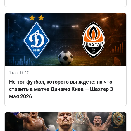
1 мая 16:27
Не тот футбол, которого вы ждете: на что
ставить в матче Динамо Киев — Шахтер 3
мая 2026