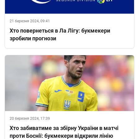
21 березня 2024, 09:41
Хто повернеться в Ла Лігу: букмекери
зробили прогнози
20 березня 2024, 17:39
Хто забиватиме за збірну України в матчі
проти Боснії: букмекери відкрили лінію