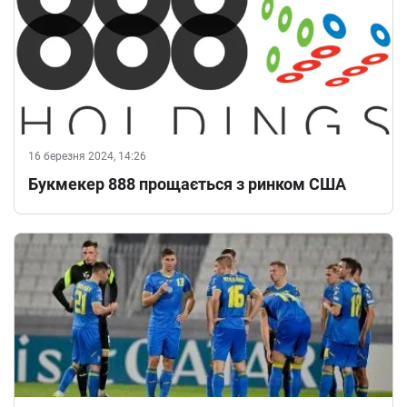
16 березня 2024, 14:26
Букмекер 888 прощається з ринком США