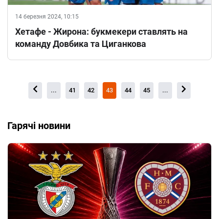
14 березня 2024, 10:15
Хетафе - Жирона: букмекери ставлять на
команду Довбика та Циганкова
...
41
42
43
44
45
...
Гарячі новини